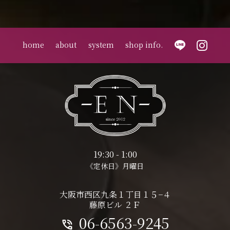
home
about
system
shop info.
19:30 - 1:00
《定休日》月曜日
大阪市西区九条１丁目１５−４
藤原ビル ２Ｆ
06-6563-9245
phone_in_talk