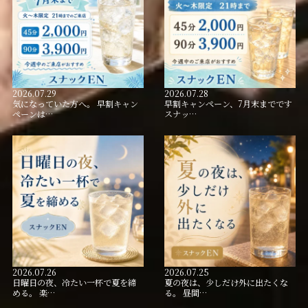
2026.07.29
2026.07.28
気になっていた方へ。 早割キャン
早割キャンペーン、7月末までです
ペーンは…
スナッ…
2026.07.26
2026.07.25
日曜日の夜、冷たい一杯で夏を締
夏の夜は、少しだけ外に出たくな
める。 楽…
る。 昼間…