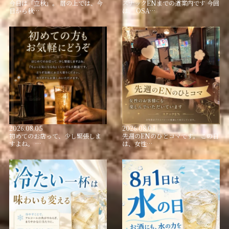
今日は「立秋」。 暦の上では、今
スナックENまでの道案内です 今回
日から秋…
は、 OSA…
2026.08.05
2026.08.04
初めてのお店って、少し緊張しま
先週のENのひとコマです。 この日
すよね。 …
は、女性…