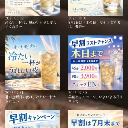
2026.08.02
2026.08.01
冷たい一杯は、味わいも少し変え
8月1日は「水の日」だそうです 夏
てくれる…
は、普段…
2026.07.31
2026.07.30
暑い金曜日の夜は、冷たい一杯が
早割キャンペーン、いよいよ本日ラ
うれしい…
ストで…