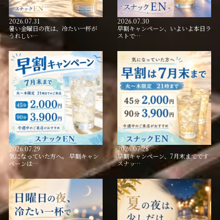
2026.07.31
2026.07.30
暑い金曜日の夜は、冷たい一杯が
早割キャンペーン、いよいよ本日ラ
うれしい…
ストで…
2026.07.29
2026.07.28
気になっていた方へ。 早割キャン
早割キャンペーン、7月末までです
ペーンは…
スナッ…