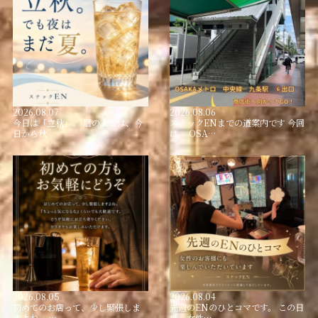
2026.08.07
2026.08.06
今日は「立秋」。 暦の上では、今
スナックENまでの道案内です 今回
日から秋…
は、 OSA…
2026.08.05
2026.08.04
初めてのお店って、少し緊張しま
先週のENのひとコマです。 この日
すよね。 …
は、女性…