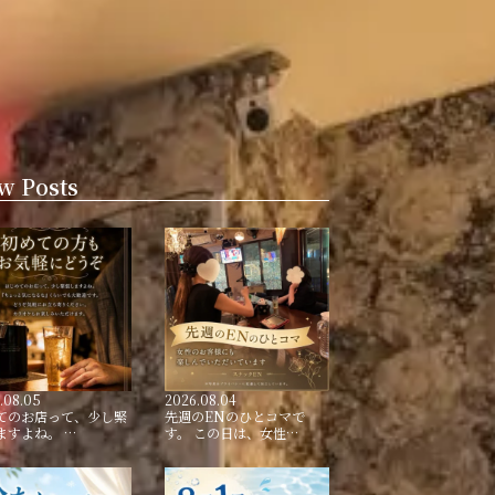
w Posts
.08.05
2026.08.04
てのお店って、少し緊
先週のENのひとコマで
ますよね。 …
す。 この日は、女性…