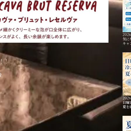
2026
気に
キャ
！！

2026
日曜
夏を