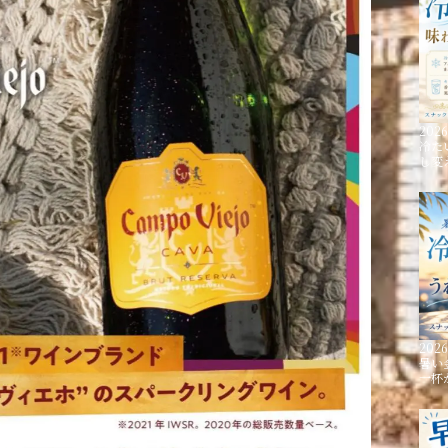
2026
冷た
し変
2026
暑い
一杯