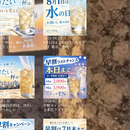
.08.02
2026.08.01
い一杯は、味わいも少
8月1日は「水の日」だそう
えてくれる…
です 夏は、普段…
.07.31
2026.07.30
金曜日の夜は、冷たい
早割キャンペーン、いよい
がうれしい…
よ本日ラストで…