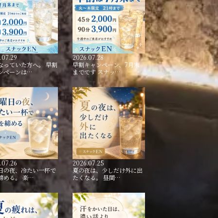
.07.29
2026.07.28
なっていた方へ。 早割
早割キャンペーン、7月末
ンペーンは…
までです スナッ…
.07.26
2026.07.25
日の夜、冷たい一杯で
夏の夜は、少しだけ外に出
締める。 楽…
たくなる。 昼間…