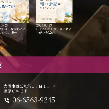
.07.24
2026.07.23
疲れは、週末前に少し
汗をかいた日は、濃い話よ
ておく。 暑…
り軽い会話がち…
大阪市西区九条１丁目１５−４
藤原ビル ２Ｆ
06-6563-9245
phone_in_talk