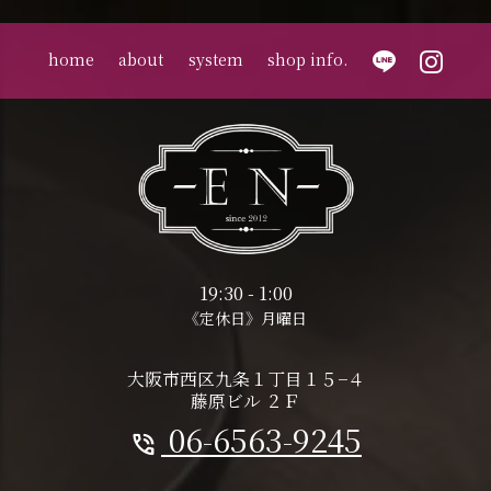
home
about
system
shop info.
19:30 - 1:00
《定休日》月曜日
大阪市西区九条１丁目１５−４
藤原ビル ２Ｆ
06-6563-9245
phone_in_talk