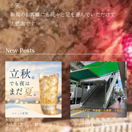
か笑
新規のお客様にも続々と足を運んでいただけて
大感謝です
New Posts
2026.08.07
2026.08.06
今日は「立秋」。 暦の上では、今
スナックENまでの道案内です 今回
日から秋…
は、 OSA…