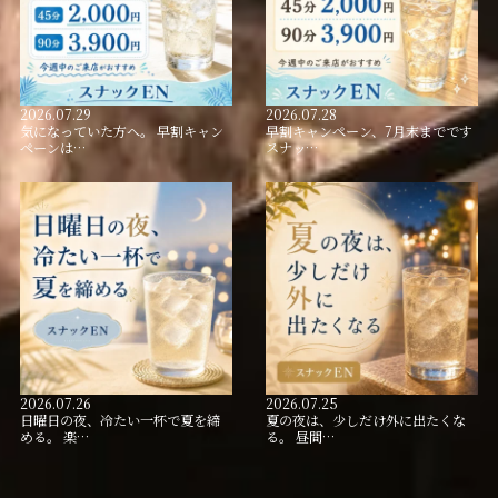
2026.07.29
2026.07.28
気になっていた方へ。 早割キャン
早割キャンペーン、7月末までです
ペーンは…
スナッ…
2026.07.26
2026.07.25
日曜日の夜、冷たい一杯で夏を締
夏の夜は、少しだけ外に出たくな
める。 楽…
る。 昼間…