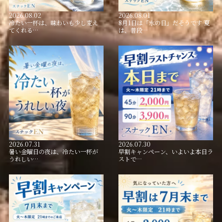
2026.08.02
2026.08.01
冷たい一杯は、味わいも少し変え
8月1日は「水の日」だそうです 夏
てくれる…
は、普段…
2026.07.31
2026.07.30
暑い金曜日の夜は、冷たい一杯が
早割キャンペーン、いよいよ本日ラ
うれしい…
ストで…