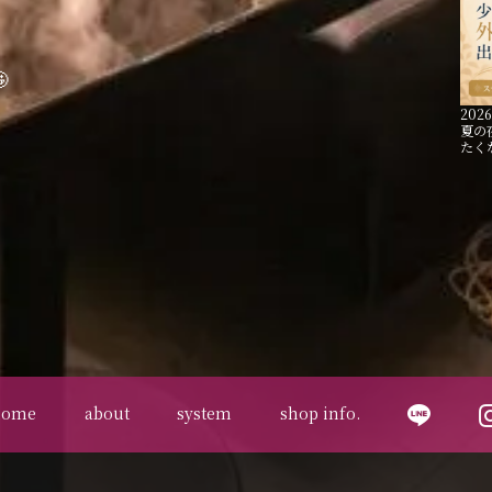

2026
夏の
たく
home
about
system
shop info.