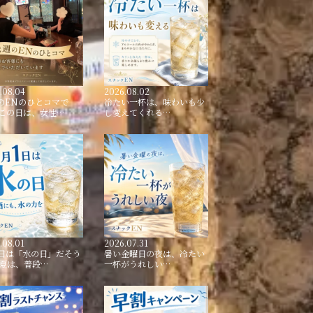
.08.04
2026.08.02
のENのひとコマで
冷たい一杯は、味わいも少
 この日は、女性…
し変えてくれる…
.08.01
2026.07.31
1日は「水の日」だそう
暑い金曜日の夜は、冷たい
 夏は、普段…
一杯がうれしい…