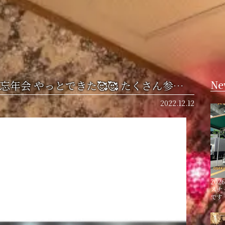
忘年会 やっとできた🥰🥰 たくさん参…
Ne
2022.12.12
2026
スナ
です