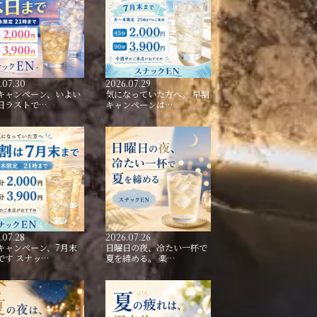
.07.30
2026.07.29
キャンペーン、いよい
気になっていた方へ。 早割
日ラストで…
キャンペーンは…
.07.28
2026.07.26
キャンペーン、7月末
日曜日の夜、冷たい一杯で
です スナッ…
夏を締める。 楽…