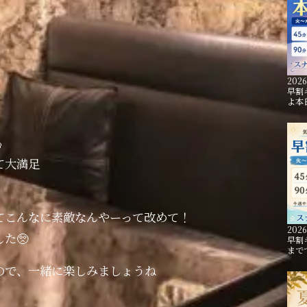
2026
早割
よ本

て大満足
てこんなに素敵なんやーって改めて！
2026
た🥺
早割
まで
ので、一緒に楽しみましょうね