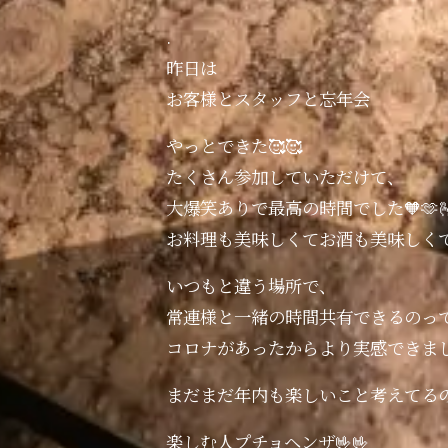
.
昨日は
お客様とスタッフと忘年会
やっとできた🥰🥰
たくさん参加していただけて、
大爆笑ありで最高の時間でした🧡🫶
お料理も美味しくてお酒も美味しく
いつもと違う場所で、
常連様と一緒の時間共有できるのっ
コロナがあったからより実感できまし
まだまだ年内も楽しいこと考えてる
楽しむ人プチョヘンザ🤟🤟