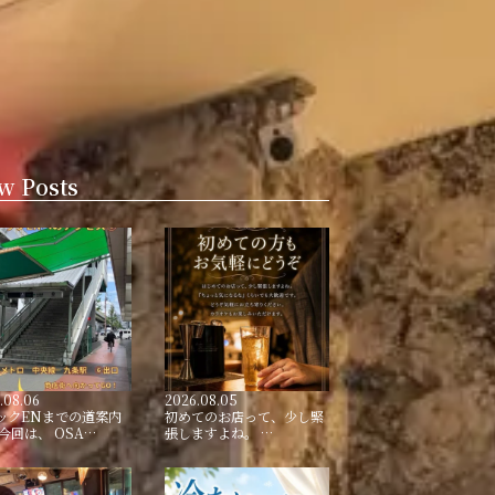
w Posts
.08.06
2026.08.05
ックENまでの道案内
初めてのお店って、少し緊
 今回は、 OSA…
張しますよね。 …