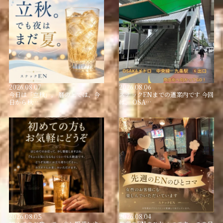
2026.08.07
2026.08.06
今日は「立秋」。 暦の上では、今
スナックENまでの道案内です 今回
日から秋…
は、 OSA…
2026.08.05
2026.08.04