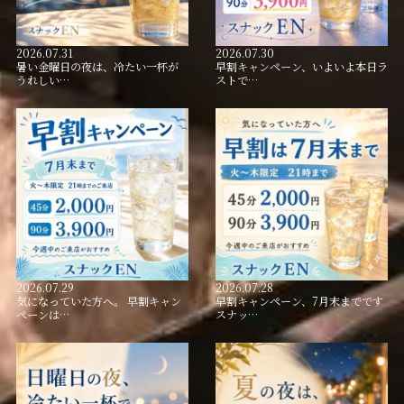
2026.07.31
2026.07.30
暑い金曜日の夜は、冷たい一杯が
早割キャンペーン、いよいよ本日ラ
うれしい…
ストで…
2026.07.29
2026.07.28
気になっていた方へ。 早割キャン
早割キャンペーン、7月末までです
ペーンは…
スナッ…