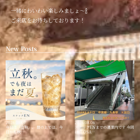
一緒にわいわい楽しみましょ〜🍾
ご来店をお待ちしております！
New Posts
2026.08.07
2026.08.06
今日は「立秋」。 暦の上では、今
スナックENまでの道案内です 今回
日から秋…
は、 OSA…