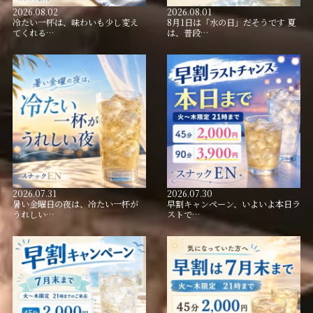
2026.08.02
2026.08.01
冷たい一杯は、味わいも少し変え
8月1日は「水の日」だそうです 夏
てくれる…
は、普段…
2026.07.31
2026.07.30
暑い金曜日の夜は、冷たい一杯が
早割キャンペーン、いよいよ本日ラ
うれしい…
ストで…