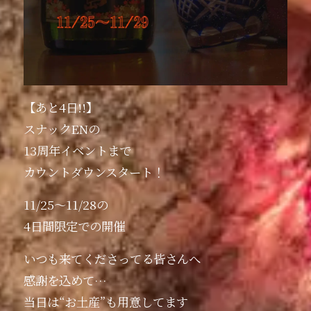
【あと4日!!】
スナックENの
13周年イベントまで
カウントダウンスタート！
11/25〜11/28の
4日間限定での開催
いつも来てくださってる皆さんへ
感謝を込めて…
当日は“お土産”も用意してます