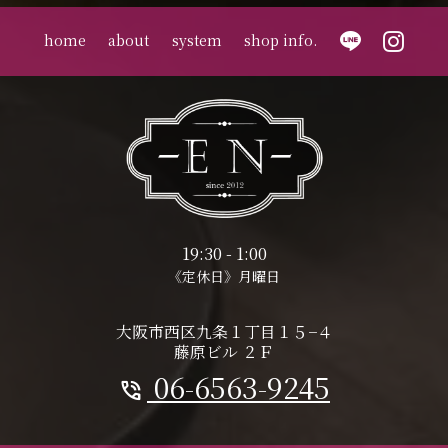
home
about
system
shop info.
19:30 - 1:00
《定休日》月曜日
大阪市西区九条１丁目１５−４
藤原ビル ２Ｆ
06-6563-9245
phone_in_talk