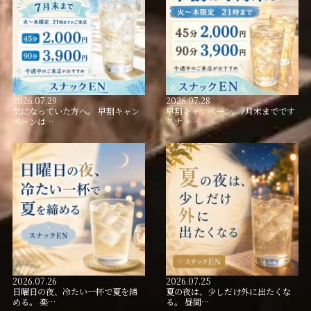
2026.07.29
2026.07.28
気になっていた方へ。 早割キャン
早割キャンペーン、7月末までです
ペーンは…
スナッ…
2026.07.26
2026.07.25
日曜日の夜、冷たい一杯で夏を締
夏の夜は、少しだけ外に出たくな
める。 楽…
る。 昼間…