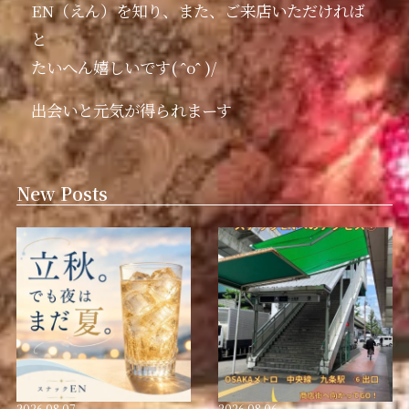
EN（えん）を知り、また、ご来店いただければ
と
たいへん嬉しいです( ˆoˆ )/
出会いと元気が得られまーす
New Posts
2026.08.07
2026.08.06