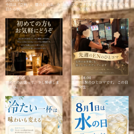
今日は「立秋」。 暦の上では、今
スナックENまでの道案内です 今回
日から秋…
は、 OSA…
2026.08.05
2026.08.04
初めてのお店って、少し緊張しま
先週のENのひとコマです。 この日
すよね。 …
は、女性…