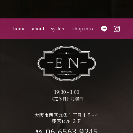
home
about
system
shop info.
19:30 - 1:00
《定休日》月曜日
大阪市西区九条１丁目１５−４
藤原ビル ２Ｆ
06-6563-9245
phone_in_talk