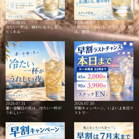
2026.08.02
2026.08.01
冷たい一杯は、味わいも少し変え
8月1日は「水の日」だそうです 夏
てくれる…
は、普段…
2026.07.31
2026.07.30
暑い金曜日の夜は、冷たい一杯が
早割キャンペーン、いよいよ本日ラ
うれしい…
ストで…