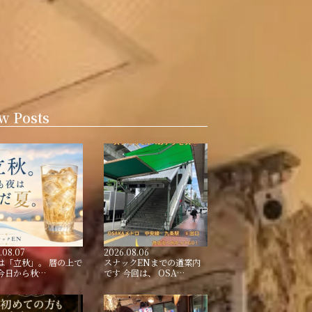
w Posts
.08.07
2026.08.06
は「立秋」。 暦の上で
スナックENまでの道案内
今日から秋…
です 今回は、 OSA…