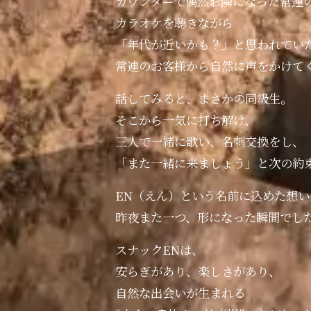
カウンターで偶然お隣になった常連
カラオケを聴きながら
「年代が近いかも？」と思われてい
常連のお客様から自然に声をかけて
話してみると、まさかの同級生。
そこから一気に打ち解け、
三人で一緒に歌い、名刺交換をし、
「また一緒に来ましょう」と次の約
EN（えん）という名前に込めた想い
昨夜また一つ、形になった瞬間でし
スナックENは、
安らぎがあり、楽しさがあり、
自然な出会いが生まれる