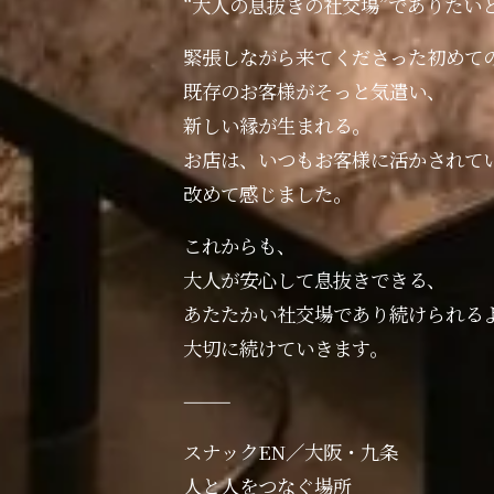
“大人の息抜きの社交場”でありたい
緊張しながら来てくださった初めて
既存のお客様がそっと気遣い、
新しい縁が生まれる。
お店は、いつもお客様に活かされて
改めて感じました。
これからも、
大人が安心して息抜きできる、
あたたかい社交場であり続けられる
大切に続けていきます。
⸻
スナックEN／大阪・九条
人と人をつなぐ場所