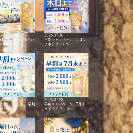
.07.31
2026.07.30
金曜日の夜は、冷たい
早割キャンペーン、いよい
がうれしい…
よ本日ラストで…
.07.29
2026.07.28
なっていた方へ。 早割
早割キャンペーン、7月末
ンペーンは…
までです スナッ…