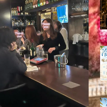
2026
初め
張し
2026
冷た
し変