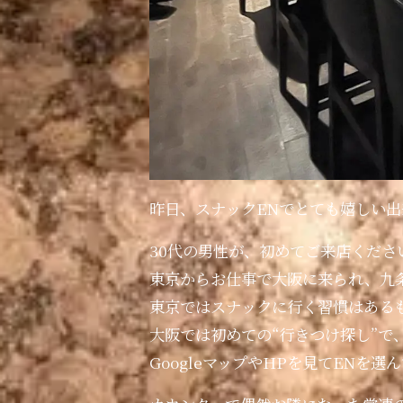
昨日、スナックENでとても嬉しい
30代の男性が、初めてご来店くださ
東京からお仕事で大阪に来られ、九
東京ではスナックに行く習慣はある
大阪では初めての“行きつけ探し”で
GoogleマップやHPを見てENを