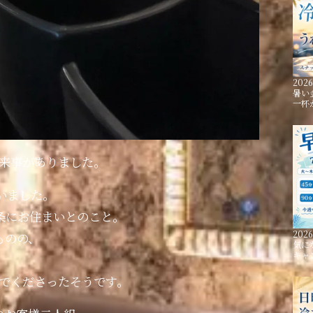
2026
暑い
一杯
出来事がありました。
いました。
条にお住まいとのこと。
2026
ものの、
気に
キャ
、
選んでくださったそうです。