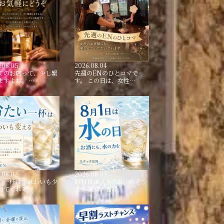
.08.05
2026.08.04
てのお店って、少し緊
先週のENのひとコマで
ますよね。 …
す。 この日は、女性…
.08.02
2026.08.01
い一杯は、味わいも少
8月1日は「水の日」だそう
えてくれる…
です 夏は、普段…