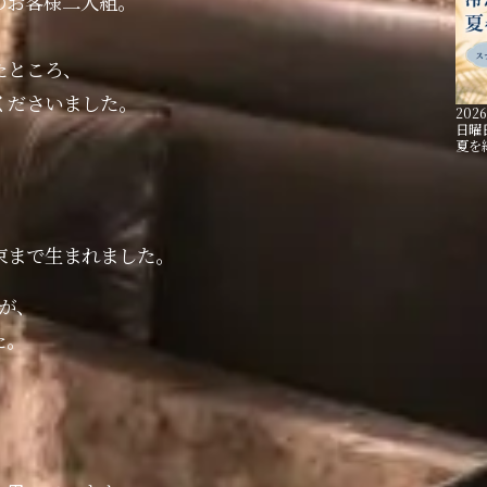
のお客様二人組。
たところ、
くださいました。
2026
日曜
夏を
束まで生まれました。
が、
た。