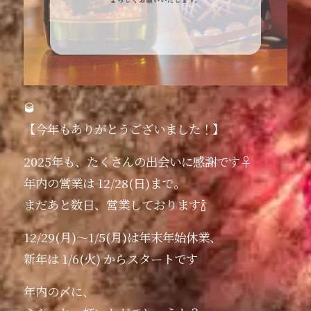
🥃
【今年もありがとうございました！】
2025年も、たくさんの出会いに感謝です‍♀️
年内の営業は 12/28(日)まで。
まだあと数日、営業しております🍾
12/29(月)〜1/5(月)は年末年始休業、
新年は 1/6(火) からスタートです
年内の〆に、