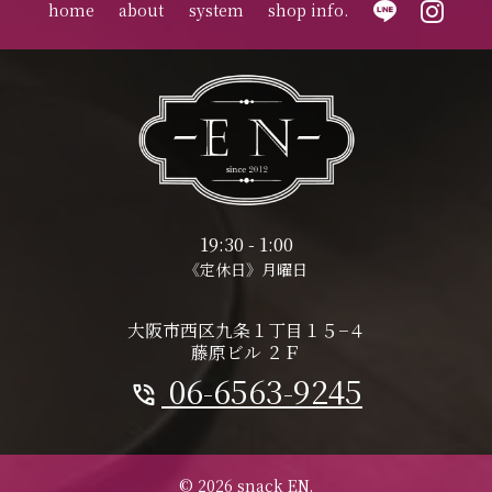
home
about
system
shop info.
19:30 - 1:00
《定休日》月曜日
大阪市西区九条１丁目１５−４
藤原ビル ２Ｆ
06-6563-9245
phone_in_talk
© 2026 snack EN.