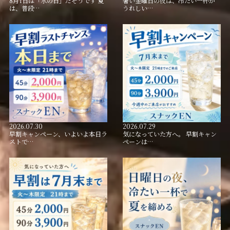
8月1日は「水の日」だそうです 夏
暑い金曜日の夜は、冷たい一杯が
は、普段…
うれしい…
2026.07.30
2026.07.29
早割キャンペーン、いよいよ本日ラ
気になっていた方へ。 早割キャン
ストで…
ペーンは…