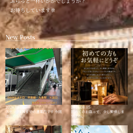
ふらっと一杯いかがでしょうか？
お待ちしています🥂
New Posts
2026.08.06
2026.08.05
スナックENまでの道案内です 今回
初めてのお店って、少し緊張しま
は、 OSA…
すよね。 …