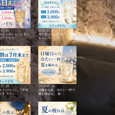
.07.30
2026.07.29
キャンペーン、いよい
気になっていた方へ。 早割
日ラストで…
キャンペーンは…
.07.28
2026.07.26
キャンペーン、7月末
日曜日の夜、冷たい一杯で
です スナッ…
夏を締める。 楽…