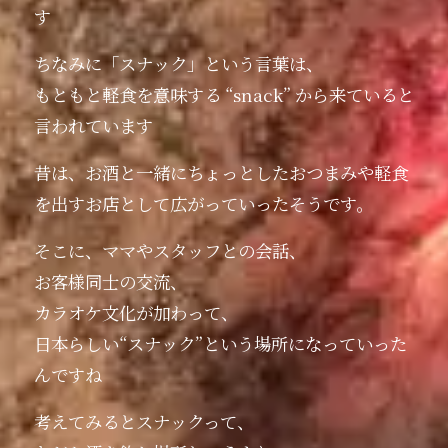
す
ちなみに「スナック」という言葉は、
もともと軽食を意味する “snack” から来ていると
言われています
昔は、お酒と一緒にちょっとしたおつまみや軽食
を出すお店として広がっていったそうです。
そこに、ママやスタッフとの会話、
お客様同士の交流、
カラオケ文化が加わって、
日本らしい“スナック”という場所になっていった
んですね️
考えてみるとスナックって、