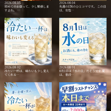
2026.08.05
2026.08.04
初めてのお店って、少し緊張しま
先週のENのひとコマです。 この日
すよね。 …
は、女性…
2026.08.02
2026.08.01
冷たい一杯は、味わいも少し変え
8月1日は「水の日」だそうです 夏
てくれる…
は、普段…