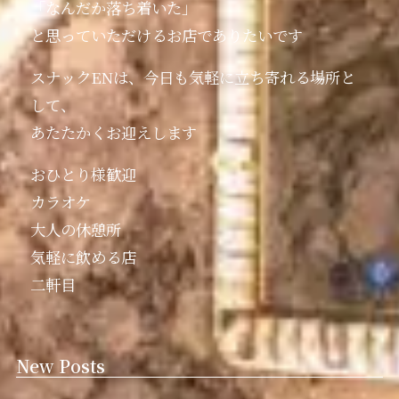
「なんだか落ち着いた」
と思っていただけるお店でありたいです️
スナックENは、今日も気軽に立ち寄れる場所と
して、
あたたかくお迎えします
おひとり様歓迎
カラオケ
大人の休憩所
気軽に飲める店
二軒目
New Posts