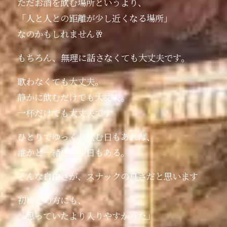
ただお酒を飲む場所というより、
「人と人との距離が少し近くなる場所」
なのかもしれません🥂
もちろん、無理に話さなくても大丈夫です。
歌わなくても大丈夫。
静かに飲むだけでも大丈夫。
一杯だけでも大丈夫です
ひとりでゆっくり飲む日もあれば、
誰かと一緒に笑う日もある。
そんな自由さが、スナックの良さだと思います
初めての方にも、
「思っていたより入りやすかった」