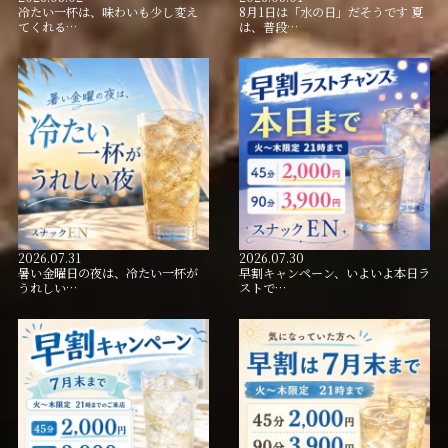
冷たい一杯は、味わいも少し変え
8月1日は「水の日」だそうです 夏
てくれる…
は、普段…
2026.07.31
2026.07.30
暑い金曜日の夜は、冷たい一杯が
早割キャンペーン、いよいよ本日ラ
うれしい…
ストで…