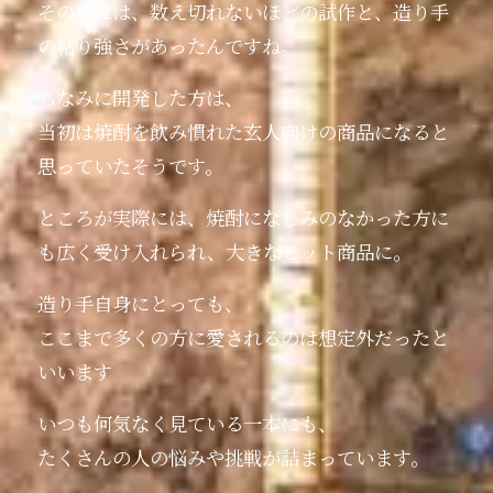
その裏には、数え切れないほどの試作と、造り手
の粘り強さがあったんですね。
ちなみに開発した方は、
当初は焼酎を飲み慣れた玄人向けの商品になると
思っていたそうです。
ところが実際には、焼酎になじみのなかった方に
も広く受け入れられ、大きなヒット商品に。
造り手自身にとっても、
ここまで多くの方に愛されるのは想定外だったと
いいます
いつも何気なく見ている一本にも、
たくさんの人の悩みや挑戦が詰まっています。