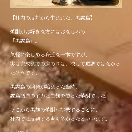
【社内の反対から生まれた、黒霧島】
焼酎がお好きな方にはおなじみの
「黒霧島」。
気軽に楽しめる身近な一本ですが、
実は完成までの道のりは、決して順調ではなかっ
たそうです。
黒霧島の開発が始まった当時、
霧島酒造の主力は白麹を使った焼酎でした。
そこから黒麹の焼酎へ挑戦することに、
社内では反発する声も多かったといいます。