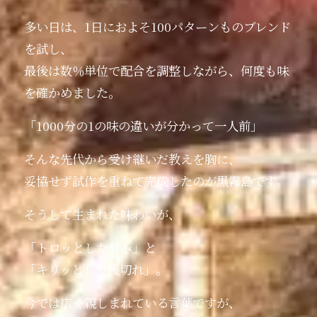
多い日は、1日におよそ100パターンものブレンド
を試し、
最後は数％単位で配合を調整しながら、何度も味
を確かめました。
「1000分の1の味の違いが分かって一人前」
そんな先代から受け継いだ教えを胸に、
妥協せず試作を重ねて完成したのが黒霧島です。
そうして生まれた味わいが、
「トロッとした甘み」と
「キリッとした後切れ」。
今では広く親しまれている言葉ですが、