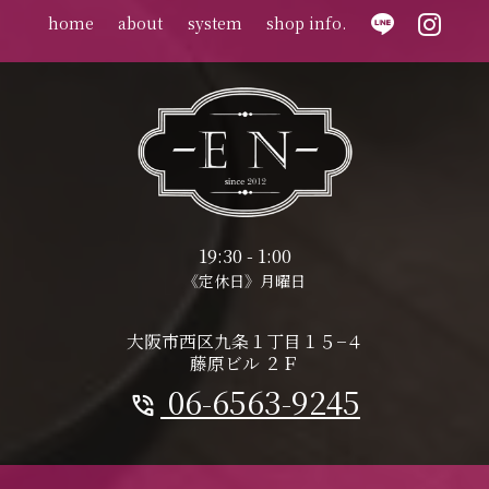
home
about
system
shop info.
19:30 - 1:00
《定休日》月曜日
大阪市西区九条１丁目１５−４
藤原ビル ２Ｆ
06-6563-9245
phone_in_talk