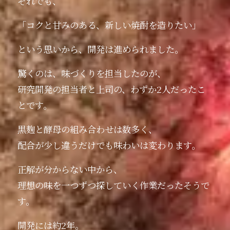
それでも、
「コクと甘みのある、新しい焼酎を造りたい」
という思いから、開発は進められました。
驚くのは、味づくりを担当したのが、
研究開発の担当者と上司の、わずか2人だったこ
とです。
黒麹と酵母の組み合わせは数多く、
配合が少し違うだけでも味わいは変わります。
正解が分からない中から、
理想の味を一つずつ探していく作業だったそうで
す。
開発には約2年。