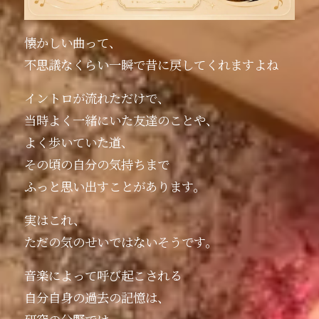
懐かしい曲って、
不思議なくらい一瞬で昔に戻してくれますよね
イントロが流れただけで、
当時よく一緒にいた友達のことや、
よく歩いていた道、
その頃の自分の気持ちまで
ふっと思い出すことがあります。
実はこれ、
ただの気のせいではないそうです。
音楽によって呼び起こされる
自分自身の過去の記憶は、