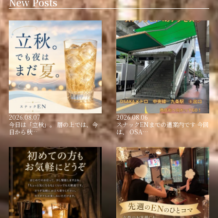
New Posts
2026.08.07
2026.08.06
今日は「立秋」。 暦の上では、今
スナックENまでの道案内です 今回
日から秋…
は、 OSA…