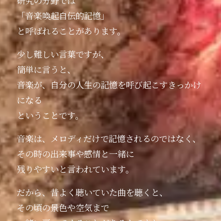
研究の分野では
「音楽喚起自伝的記憶」
と呼ばれることがあります。
少し難しい言葉ですが、
簡単に言うと、
音楽が、自分の人生の記憶を呼び起こすきっかけ
になる
ということです。
音楽は、メロディだけで記憶されるのではなく、
その時の出来事や感情と一緒に
残りやすいと言われています。
だから、昔よく聴いていた曲を聴くと、
その頃の景色や空気まで