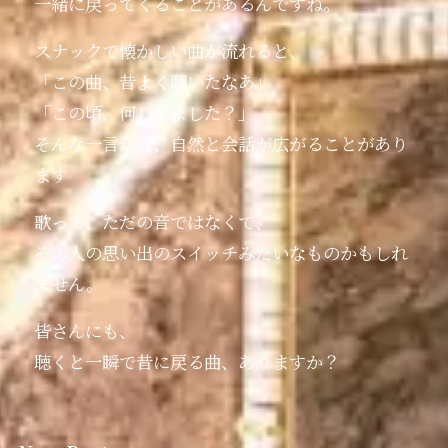
一緒に戻ってくることがあるんですね。
スナックで懐かしい曲が流れると、
「この曲、昔よく聴いたなあ」
「この頃、何してました？」
そんな一言から、自然と会話が広がることがあり
ます️
歌って、ただの音ではなくて、
その人の思い出のスイッチみたいなものかもしれ
ません。
皆さんにも、
聴くと一瞬で昔に戻る曲、ありますか？