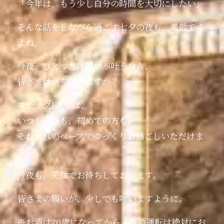
「今年は、もう少し自分の時間を大切にしたい」
そんな話をしながら過ごす七夕の夜も、素敵です
よね。
今夜、ひとつだけ願いが叶うなら、
皆さまは何を願いますか？
スナックENでは、
いつもの方も、初めての方も、
それぞれのペースでゆっくりお過ごしいただけま
す。
今夜も、笑顔でお待ちしております。
皆さまの願いが、少しでも叶いますように。
※お酒は20歳になってから。飲酒運転は絶対にお