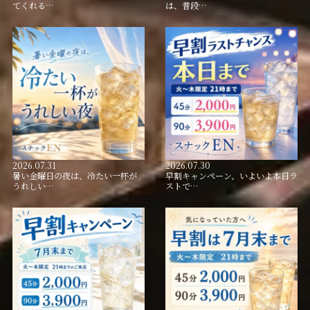
てくれる…
は、普段…
2026.07.31
2026.07.30
暑い金曜日の夜は、冷たい一杯が
早割キャンペーン、いよいよ本日ラ
うれしい…
ストで…