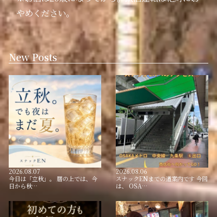
やめください。
New Posts
2026.08.07
2026.08.06
今日は「立秋」。 暦の上では、今
スナックENまでの道案内です 今回
日から秋…
は、 OSA…