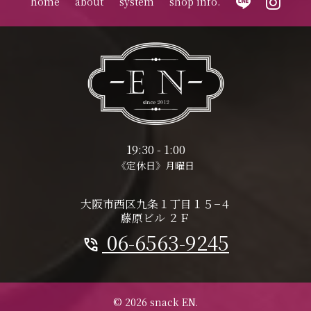
home
about
system
shop info.
19:30 - 1:00
《定休日》月曜日
大阪市西区九条１丁目１５−４
藤原ビル ２Ｆ
06-6563-9245
phone_in_talk
© 2026 snack EN.