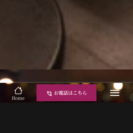
カウンターの向こうに、あたらしい
お電話はこちら
phone_in_talk
夜。
navi
Home
お酒とおしゃべり、時々カラオケ🎤
九条の夜はENで、ゆるく楽しく。