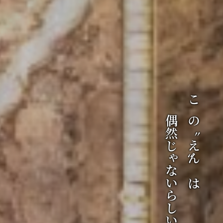
偶然じゃないらしい。
この〝えん〟は